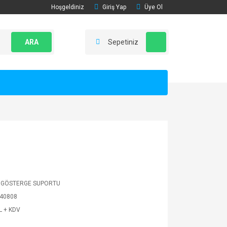
Hoşgeldiniz
Giriş Yap
Üye Ol
ARA
Sepetiniz
 GÖSTERGE SUPORTU
40808
L + KDV