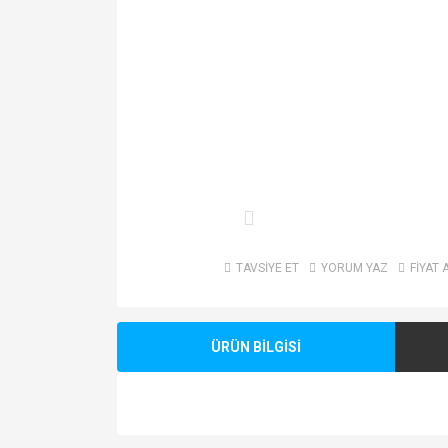
TAVSİYE ET
YORUM YAZ
FİYAT 
ÜRÜN BİLGİSİ
Bu ürünün fiyat bilgisi, resim, ürün açıklamalarında v