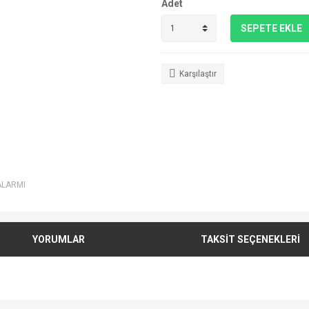
Adet
SEPETE EKLE
Karşılaştır
ALARMI
YORUMLAR
TAKSİT SEÇENEKLERİ
e diğer konularda yetersiz gördüğünüz noktaları öneri formunu kullanarak tarafımı