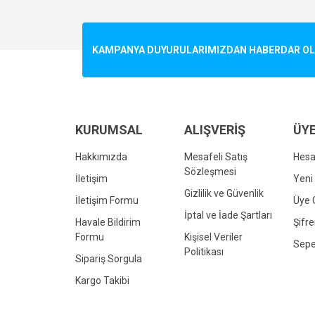
Görüş ve önerileriniz için teşekkür ederiz.
Ürün resmi kalitesiz, bozuk veya görüntülenemiyo
KAMPANYA DUYURULARIMIZDAN HABERDAR OLMA
Ürün açıklamasında eksik bilgiler bulunuyor.
Ürün bilgilerinde hatalar bulunuyor.
Ürün fiyatı diğer sitelerden daha pahalı.
Bu ürüne benzer farklı alternatifler olmalı.
KURUMSAL
ALIŞVERİŞ
ÜYE
Hakkımızda
Mesafeli Satış
Hes
Sözleşmesi
İletişim
Yeni 
Gizlilik ve Güvenlik
İletişim Formu
Üye G
İptal ve İade Şartları
Havale Bildirim
Şifr
Formu
Kişisel Veriler
Sepe
Politikası
Sipariş Sorgula
Kargo Takibi