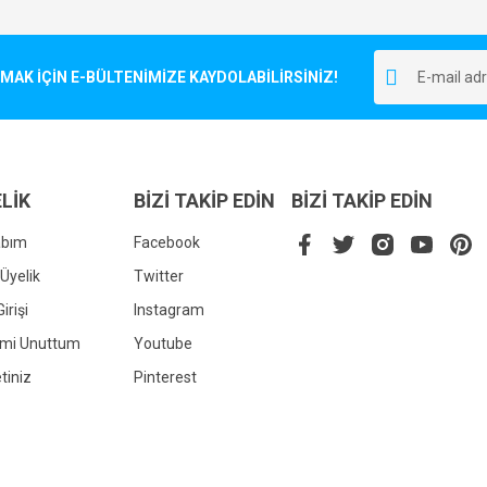
Bu ürüne ilk yorumu siz yapın!
r.
K İÇİN E-BÜLTENİMİZE KAYDOLABİLİRSİNİZ!
Yorum Yaz
LİK
BİZİ TAKİP EDİN
BİZİ TAKİP EDİN
abım
Facebook
Üyelik
Twitter
irişi
Instagram
Gönder
emi Unuttum
Youtube
tiniz
Pinterest