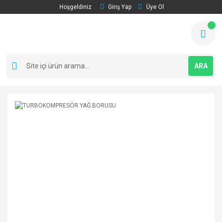
Hoşgeldiniz
Giriş Yap
Üye Ol
ARA