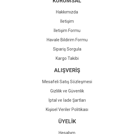
KURUMSAL
Ürün fiyatı diğer sitelerden daha pahalı.
Bu ürüne benzer farklı alternatifler olmalı.
Hakkımızda
İletişim
İletişim Formu
Havale Bildirim Formu
Gönder
Sipariş Sorgula
Kargo Takibi
ALIŞVERİŞ
Mesafeli Satış Sözleşmesi
Gizlilik ve Güvenlik
İptal ve İade Şartları
Kişisel Veriler Politikası
ÜYELİK
Hesabım