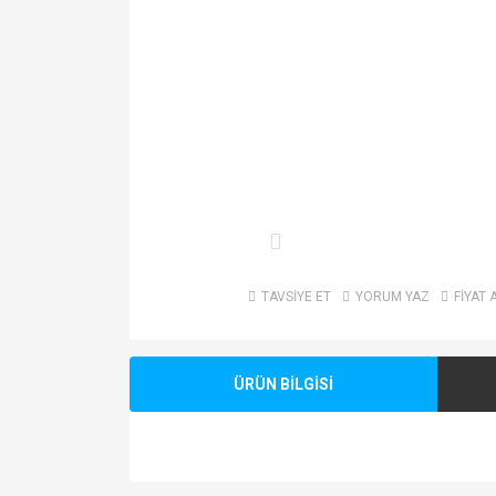
TAVSİYE ET
YORUM YAZ
FİYAT 
ÜRÜN BİLGİSİ
Bu ürünün fiyat bilgisi, resim, ürün açıklamalarında v