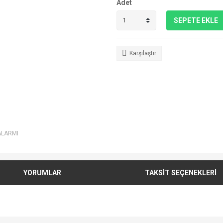
Adet
SEPETE EKLE
Karşılaştır
ALARMI
YORUMLAR
TAKSİT SEÇENEKLERİ
e diğer konularda yetersiz gördüğünüz noktaları öneri formunu kullanarak tarafımı