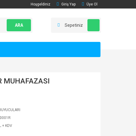
Hoşgeldiniz
Giriş Yap
Üye Ol
ARA
Sepetiniz
 MUHAFAZASI
ORUYUCULARI
0001R
L + KDV