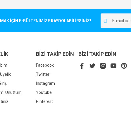
Bu ürüne ilk yorumu siz yapın!
r.
K İÇİN E-BÜLTENİMİZE KAYDOLABİLİRSİNİZ!
Yorum Yaz
LİK
BİZİ TAKİP EDİN
BİZİ TAKİP EDİN
abım
Facebook
Üyelik
Twitter
irişi
Instagram
Gönder
emi Unuttum
Youtube
tiniz
Pinterest