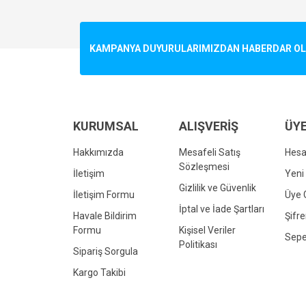
Görüş ve önerileriniz için teşekkür ederiz.
Ürün resmi kalitesiz, bozuk veya görüntülenemiyo
KAMPANYA DUYURULARIMIZDAN HABERDAR OLMA
Ürün açıklamasında eksik bilgiler bulunuyor.
Ürün bilgilerinde hatalar bulunuyor.
Ürün fiyatı diğer sitelerden daha pahalı.
Bu ürüne benzer farklı alternatifler olmalı.
KURUMSAL
ALIŞVERİŞ
ÜYE
Hakkımızda
Mesafeli Satış
Hes
Sözleşmesi
İletişim
Yeni 
Gizlilik ve Güvenlik
İletişim Formu
Üye G
İptal ve İade Şartları
Havale Bildirim
Şifr
Formu
Kişisel Veriler
Sepe
Politikası
Sipariş Sorgula
Kargo Takibi