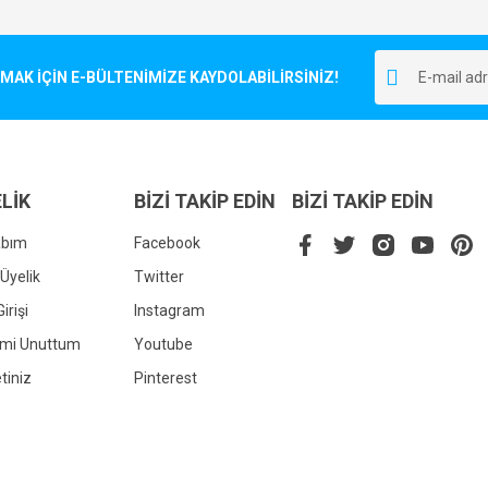
Bu ürüne ilk yorumu siz yapın!
r.
K İÇİN E-BÜLTENİMİZE KAYDOLABİLİRSİNİZ!
Yorum Yaz
LİK
BİZİ TAKİP EDİN
BİZİ TAKİP EDİN
abım
Facebook
Üyelik
Twitter
irişi
Instagram
Gönder
emi Unuttum
Youtube
tiniz
Pinterest