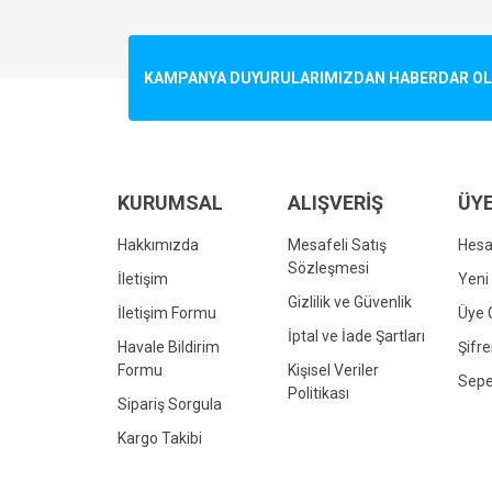
Görüş ve önerileriniz için teşekkür ederiz.
Ürün resmi kalitesiz, bozuk veya görüntülenemiyo
KAMPANYA DUYURULARIMIZDAN HABERDAR OLMA
Ürün açıklamasında eksik bilgiler bulunuyor.
Ürün bilgilerinde hatalar bulunuyor.
Ürün fiyatı diğer sitelerden daha pahalı.
Bu ürüne benzer farklı alternatifler olmalı.
KURUMSAL
ALIŞVERİŞ
ÜYE
Hakkımızda
Mesafeli Satış
Hes
Sözleşmesi
İletişim
Yeni 
Gizlilik ve Güvenlik
İletişim Formu
Üye G
İptal ve İade Şartları
Havale Bildirim
Şifr
Formu
Kişisel Veriler
Sepe
Politikası
Sipariş Sorgula
Kargo Takibi