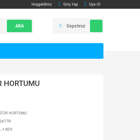
Hoşgeldiniz
Giriş Yap
Üye Ol
ARA
Sepetiniz
R HORTUMU
ATÖR HORTUMU
2677R
L + KDV