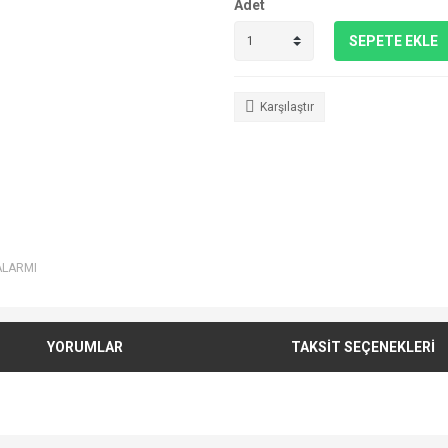
Adet
SEPETE EKLE
Karşılaştır
ALARMI
YORUMLAR
TAKSİT SEÇENEKLERİ
e diğer konularda yetersiz gördüğünüz noktaları öneri formunu kullanarak tarafımı