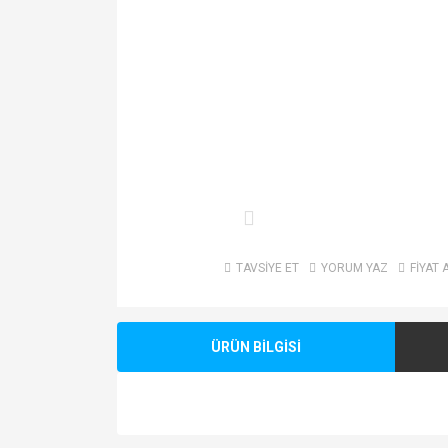
TAVSİYE ET
YORUM YAZ
FİYAT 
ÜRÜN BİLGİSİ
Bu ürünün fiyat bilgisi, resim, ürün açıklamalarında v