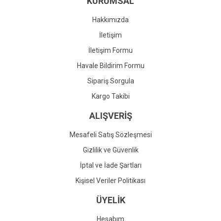
KURUMSAL
Ürün fiyatı diğer sitelerden daha pahalı.
Bu ürüne benzer farklı alternatifler olmalı.
Hakkımızda
İletişim
İletişim Formu
Havale Bildirim Formu
Gönder
Sipariş Sorgula
Kargo Takibi
ALIŞVERİŞ
Mesafeli Satış Sözleşmesi
Gizlilik ve Güvenlik
İptal ve İade Şartları
Kişisel Veriler Politikası
ÜYELİK
Hesabım