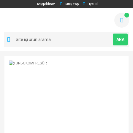
Hoşgeldiniz
Giriş Yap
Üye Ol
ARA