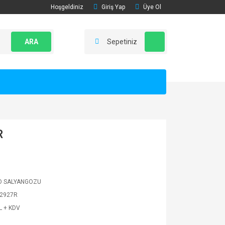
Hoşgeldiniz
Giriş Yap
Üye Ol
ARA
Sepetiniz
R
O SALYANGOZU
2927R
L + KDV