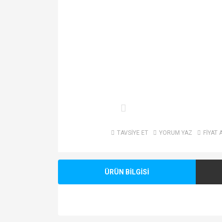
TAVSİYE ET
YORUM YAZ
FİYAT 
ÜRÜN BİLGİSİ
Bu ürünün fiyat bilgisi, resim, ürün açıklamalarında v