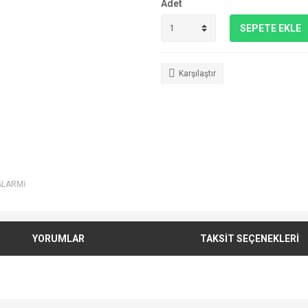
Adet
SEPETE EKLE
Karşılaştır
ALARMI
YORUMLAR
TAKSİT SEÇENEKLERİ
e diğer konularda yetersiz gördüğünüz noktaları öneri formunu kullanarak tarafımı