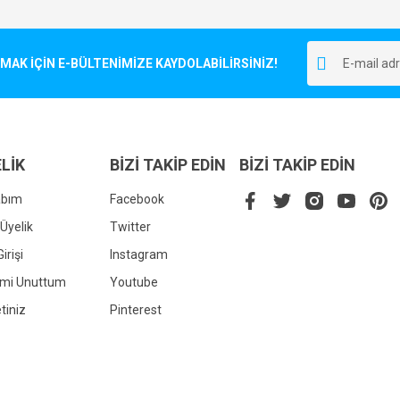
Bu ürüne ilk yorumu siz yapın!
r.
K İÇİN E-BÜLTENİMİZE KAYDOLABİLİRSİNİZ!
Yorum Yaz
LİK
BİZİ TAKİP EDİN
BİZİ TAKİP EDİN
abım
Facebook
Üyelik
Twitter
irişi
Instagram
Gönder
emi Unuttum
Youtube
tiniz
Pinterest