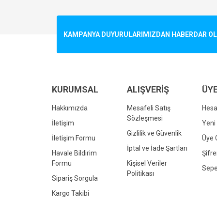
Görüş ve önerileriniz için teşekkür ederiz.
Ürün resmi kalitesiz, bozuk veya görüntülenemiyo
KAMPANYA DUYURULARIMIZDAN HABERDAR OLMA
Ürün açıklamasında eksik bilgiler bulunuyor.
Ürün bilgilerinde hatalar bulunuyor.
Ürün fiyatı diğer sitelerden daha pahalı.
Bu ürüne benzer farklı alternatifler olmalı.
KURUMSAL
ALIŞVERİŞ
ÜYE
Hakkımızda
Mesafeli Satış
Hes
Sözleşmesi
İletişim
Yeni 
Gizlilik ve Güvenlik
İletişim Formu
Üye G
İptal ve İade Şartları
Havale Bildirim
Şifr
Formu
Kişisel Veriler
Sepe
Politikası
Sipariş Sorgula
Kargo Takibi