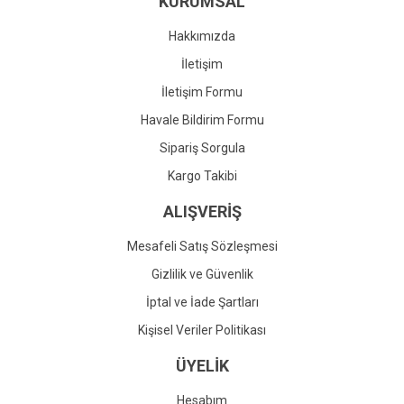
KURUMSAL
Ürün fiyatı diğer sitelerden daha pahalı.
Bu ürüne benzer farklı alternatifler olmalı.
Hakkımızda
İletişim
İletişim Formu
Havale Bildirim Formu
Gönder
Sipariş Sorgula
Kargo Takibi
ALIŞVERİŞ
Mesafeli Satış Sözleşmesi
Gizlilik ve Güvenlik
İptal ve İade Şartları
Kişisel Veriler Politikası
ÜYELİK
Hesabım