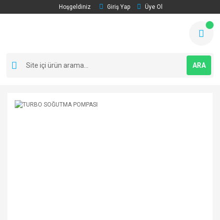
Hoşgeldiniz
Giriş Yap
Üye Ol
ARA