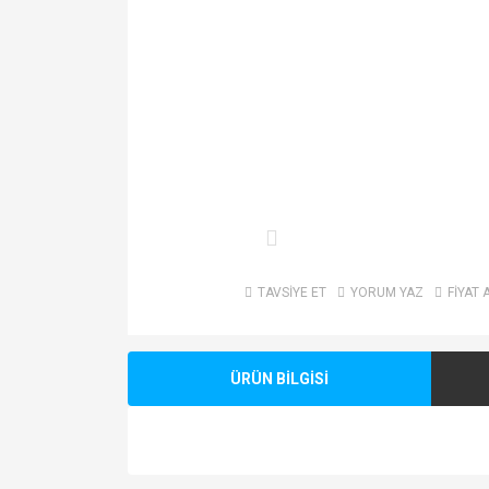
TAVSİYE ET
YORUM YAZ
FİYAT 
ÜRÜN BİLGİSİ
Bu ürünün fiyat bilgisi, resim, ürün açıklamalarında v