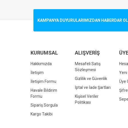
Görüş ve önerileriniz için teşekkür ederiz.
Ürün resmi kalitesiz, bozuk veya görüntülenemiyo
KAMPANYA DUYURULARIMIZDAN HABERDAR OLMA
Ürün açıklamasında eksik bilgiler bulunuyor.
Ürün bilgilerinde hatalar bulunuyor.
Ürün fiyatı diğer sitelerden daha pahalı.
Bu ürüne benzer farklı alternatifler olmalı.
KURUMSAL
ALIŞVERİŞ
ÜYE
Hakkımızda
Mesafeli Satış
Hes
Sözleşmesi
İletişim
Yeni 
Gizlilik ve Güvenlik
İletişim Formu
Üye G
İptal ve İade Şartları
Havale Bildirim
Şifr
Formu
Kişisel Veriler
Sepe
Politikası
Sipariş Sorgula
Kargo Takibi