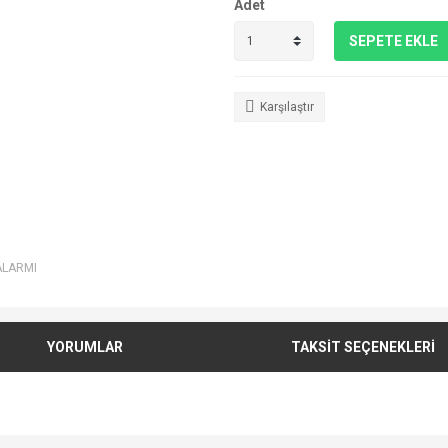
Adet
SEPETE EKLE
Karşılaştır
ALARMI
YORUMLAR
TAKSİT SEÇENEKLERİ
e diğer konularda yetersiz gördüğünüz noktaları öneri formunu kullanarak tarafımı