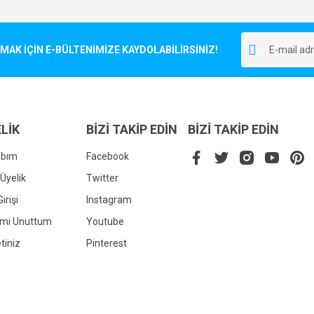
Bu ürüne ilk yorumu siz yapın!
r.
K İÇİN E-BÜLTENİMİZE KAYDOLABİLİRSİNİZ!
Yorum Yaz
LİK
BİZİ TAKİP EDİN
BİZİ TAKİP EDİN
abım
Facebook
Üyelik
Twitter
irişi
Instagram
Gönder
emi Unuttum
Youtube
tiniz
Pinterest