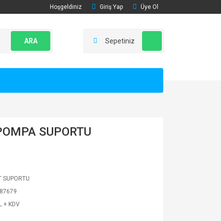
Hoşgeldiniz
Giriş Yap
Üye Ol
ARA
Sepetiniz
POMPA SUPORTU
T SUPORTU
87679
L + KDV