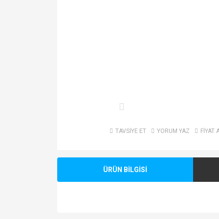
TAVSİYE ET
YORUM YAZ
FİYAT 
ÜRÜN BİLGİSİ
Bu ürünün fiyat bilgisi, resim, ürün açıklamalarında v