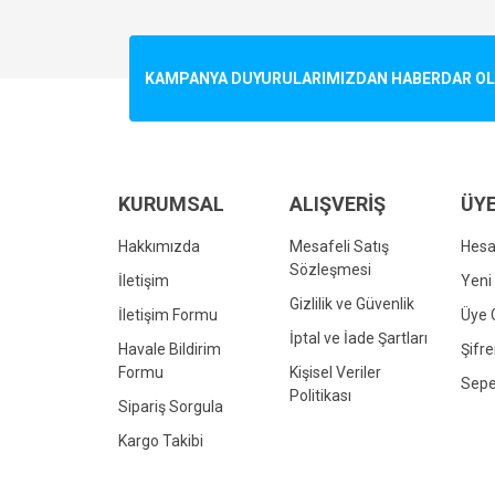
Görüş ve önerileriniz için teşekkür ederiz.
Ürün resmi kalitesiz, bozuk veya görüntülenemiyo
KAMPANYA DUYURULARIMIZDAN HABERDAR OLMA
Ürün açıklamasında eksik bilgiler bulunuyor.
Ürün bilgilerinde hatalar bulunuyor.
Ürün fiyatı diğer sitelerden daha pahalı.
Bu ürüne benzer farklı alternatifler olmalı.
KURUMSAL
ALIŞVERİŞ
ÜYE
Hakkımızda
Mesafeli Satış
Hes
Sözleşmesi
İletişim
Yeni 
Gizlilik ve Güvenlik
İletişim Formu
Üye G
İptal ve İade Şartları
Havale Bildirim
Şifr
Formu
Kişisel Veriler
Sepe
Politikası
Sipariş Sorgula
Kargo Takibi