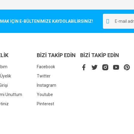
Bu ürüne ilk yorumu siz yapın!
r.
K İÇİN E-BÜLTENİMİZE KAYDOLABİLİRSİNİZ!
Yorum Yaz
LİK
BİZİ TAKİP EDİN
BİZİ TAKİP EDİN
abım
Facebook
Üyelik
Twitter
irişi
Instagram
Gönder
emi Unuttum
Youtube
tiniz
Pinterest