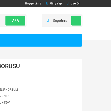
Hoşgeldiniz
Giriş Yap
Üye Ol
ARA
Sepetiniz
BORUSU
LİF HORTUM
7670R
L + KDV