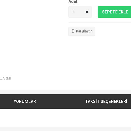
Adet
SEPETE EKLE
Karşılaştır
ALARMI
YORUMLAR
TAKSİT SEÇENEKLERİ
e diğer konularda yetersiz gördüğünüz noktaları öneri formunu kullanarak tarafımı