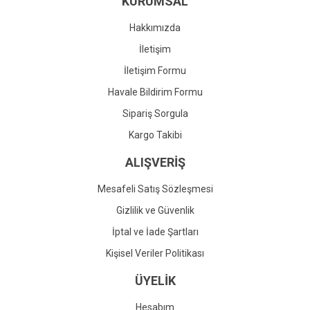
KURUMSAL
Ürün fiyatı diğer sitelerden daha pahalı.
Bu ürüne benzer farklı alternatifler olmalı.
Hakkımızda
İletişim
İletişim Formu
Havale Bildirim Formu
Gönder
Sipariş Sorgula
Kargo Takibi
ALIŞVERİŞ
Mesafeli Satış Sözleşmesi
Gizlilik ve Güvenlik
İptal ve İade Şartları
Kişisel Veriler Politikası
ÜYELİK
Hesabım