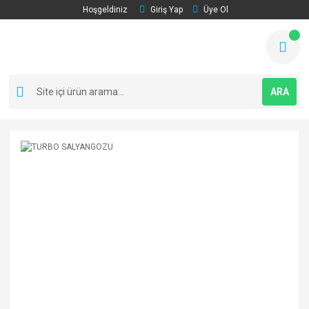
Hoşgeldiniz
Giriş Yap
Üye Ol
ARA