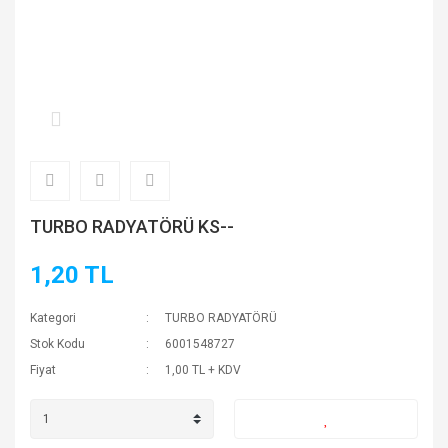
TURBO RADYATÖRÜ KS--
1,20 TL
Kategori
TURBO RADYATÖRÜ
Stok Kodu
6001548727
Fiyat
1,00 TL + KDV