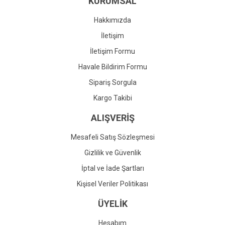
KURUMSAL
Ürün fiyatı diğer sitelerden daha pahalı.
Bu ürüne benzer farklı alternatifler olmalı.
Hakkımızda
İletişim
İletişim Formu
Havale Bildirim Formu
Gönder
Sipariş Sorgula
Kargo Takibi
ALIŞVERİŞ
Mesafeli Satış Sözleşmesi
Gizlilik ve Güvenlik
İptal ve İade Şartları
Kişisel Veriler Politikası
ÜYELİK
Hesabım