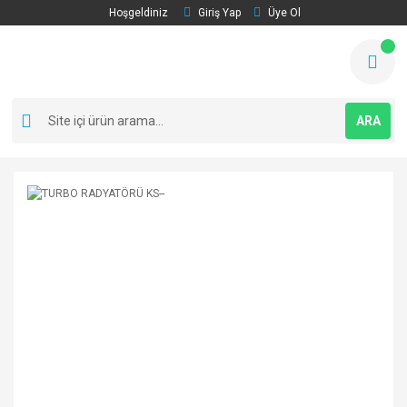
Hoşgeldiniz
Giriş Yap
Üye Ol
ARA