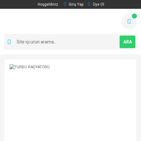
Hoşgeldiniz
Giriş Yap
Üye Ol
ARA