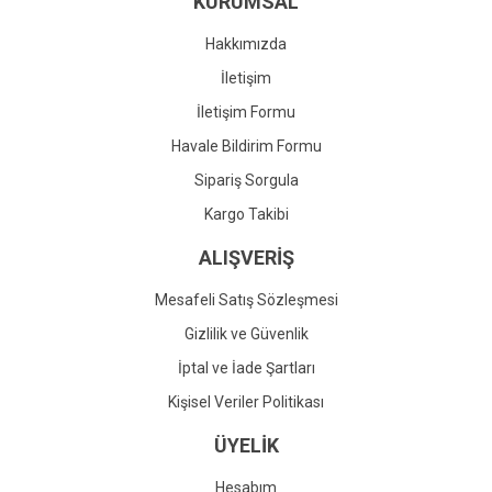
KURUMSAL
Ürün fiyatı diğer sitelerden daha pahalı.
Bu ürüne benzer farklı alternatifler olmalı.
Hakkımızda
İletişim
İletişim Formu
Havale Bildirim Formu
Gönder
Sipariş Sorgula
Kargo Takibi
ALIŞVERİŞ
Mesafeli Satış Sözleşmesi
Gizlilik ve Güvenlik
İptal ve İade Şartları
Kişisel Veriler Politikası
ÜYELİK
Hesabım