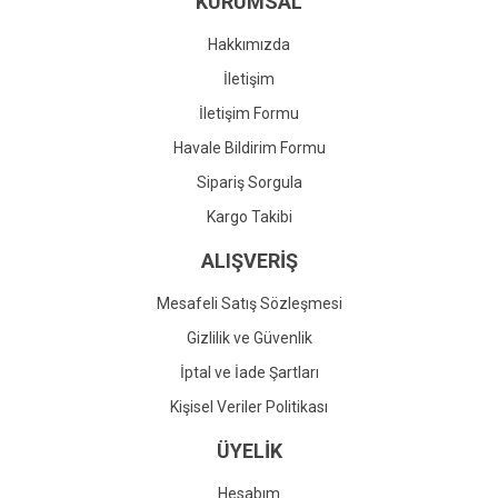
KURUMSAL
Ürün fiyatı diğer sitelerden daha pahalı.
Bu ürüne benzer farklı alternatifler olmalı.
Hakkımızda
İletişim
İletişim Formu
Havale Bildirim Formu
Gönder
Sipariş Sorgula
Kargo Takibi
ALIŞVERİŞ
Mesafeli Satış Sözleşmesi
Gizlilik ve Güvenlik
İptal ve İade Şartları
Kişisel Veriler Politikası
ÜYELİK
Hesabım