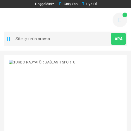
Hoşgeldiniz
Giriş Yap
Üye Ol
ARA