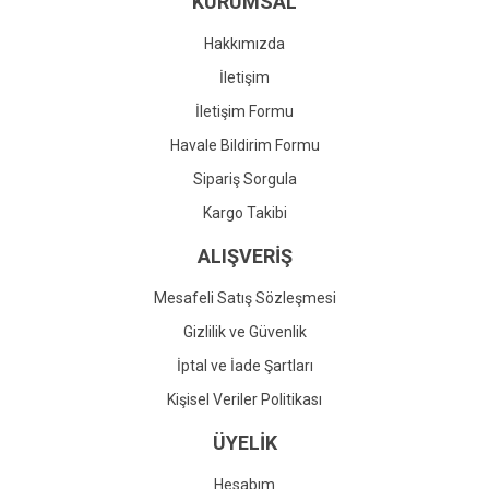
KURUMSAL
Ürün fiyatı diğer sitelerden daha pahalı.
Bu ürüne benzer farklı alternatifler olmalı.
Hakkımızda
İletişim
İletişim Formu
Havale Bildirim Formu
Gönder
Sipariş Sorgula
Kargo Takibi
ALIŞVERİŞ
Mesafeli Satış Sözleşmesi
Gizlilik ve Güvenlik
İptal ve İade Şartları
Kişisel Veriler Politikası
ÜYELİK
Hesabım