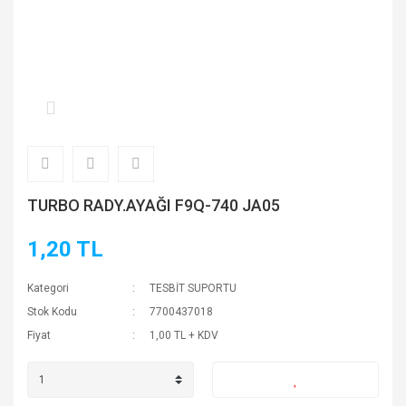
TURBO RADY.AYAĞI F9Q-740 JA05
1,20 TL
Kategori
TESBİT SUPORTU
Stok Kodu
7700437018
Fiyat
1,00 TL + KDV