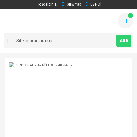
Hoşgeldiniz
Giriş Yap
Üye Ol
ARA