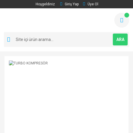
Hoşgeldiniz
Giriş Yap
Üye Ol
ARA