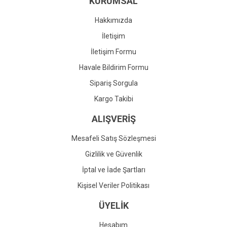
KURUMSAL
Ürün fiyatı diğer sitelerden daha pahalı.
Bu ürüne benzer farklı alternatifler olmalı.
Hakkımızda
İletişim
İletişim Formu
Havale Bildirim Formu
Gönder
Sipariş Sorgula
Kargo Takibi
ALIŞVERİŞ
Mesafeli Satış Sözleşmesi
Gizlilik ve Güvenlik
İptal ve İade Şartları
Kişisel Veriler Politikası
ÜYELİK
Hesabım