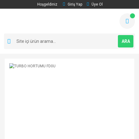
Hoşgeldiniz
Giriş Yap
Üye Ol
ARA