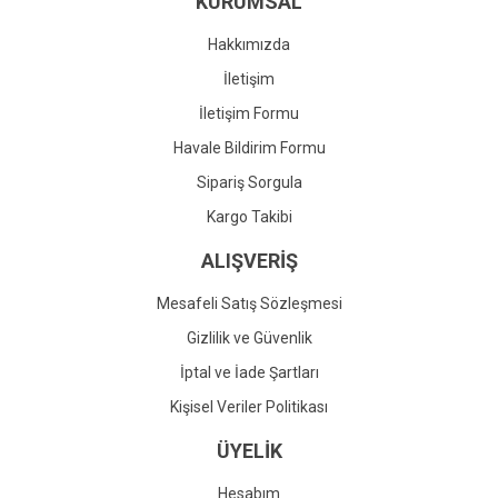
KURUMSAL
Ürün fiyatı diğer sitelerden daha pahalı.
Bu ürüne benzer farklı alternatifler olmalı.
Hakkımızda
İletişim
İletişim Formu
Havale Bildirim Formu
Gönder
Sipariş Sorgula
Kargo Takibi
ALIŞVERİŞ
Mesafeli Satış Sözleşmesi
Gizlilik ve Güvenlik
İptal ve İade Şartları
Kişisel Veriler Politikası
ÜYELİK
Hesabım