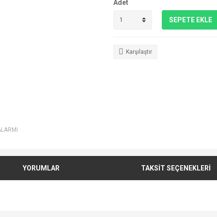
Adet
SEPETE EKLE
Karşılaştır
ALARMI
YORUMLAR
TAKSİT SEÇENEKLERİ
e diğer konularda yetersiz gördüğünüz noktaları öneri formunu kullanarak tarafımı