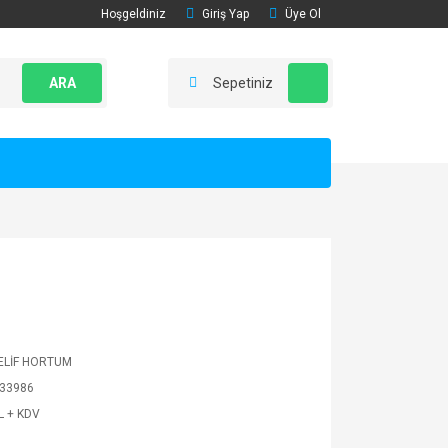
Hoşgeldiniz
Giriş Yap
Üye Ol
ARA
Sepetiniz
LİF HORTUM
33986
L + KDV