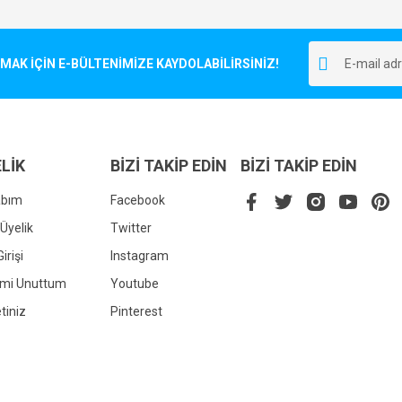
Bu ürüne ilk yorumu siz yapın!
r.
K İÇİN E-BÜLTENİMİZE KAYDOLABİLİRSİNİZ!
Yorum Yaz
LİK
BİZİ TAKİP EDİN
BİZİ TAKİP EDİN
abım
Facebook
Üyelik
Twitter
irişi
Instagram
Gönder
emi Unuttum
Youtube
tiniz
Pinterest