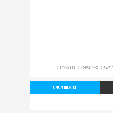
TAVSİYE ET
YORUM YAZ
FİYAT 
ÜRÜN BİLGİSİ
Bu ürünün fiyat bilgisi, resim, ürün açıklamalarında v