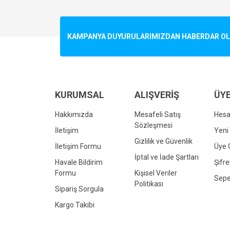
Görüş ve önerileriniz için teşekkür ederiz.
Ürün resmi kalitesiz, bozuk veya görüntülenemiyo
KAMPANYA DUYURULARIMIZDAN HABERDAR OLMA
Ürün açıklamasında eksik bilgiler bulunuyor.
Ürün bilgilerinde hatalar bulunuyor.
Ürün fiyatı diğer sitelerden daha pahalı.
Bu ürüne benzer farklı alternatifler olmalı.
KURUMSAL
ALIŞVERİŞ
ÜYE
Hakkımızda
Mesafeli Satış
Hes
Sözleşmesi
İletişim
Yeni 
Gizlilik ve Güvenlik
İletişim Formu
Üye G
İptal ve İade Şartları
Havale Bildirim
Şifr
Formu
Kişisel Veriler
Sepe
Politikası
Sipariş Sorgula
Kargo Takibi