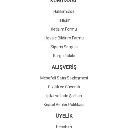
KURUMSAL
Ürün fiyatı diğer sitelerden daha pahalı.
Bu ürüne benzer farklı alternatifler olmalı.
Hakkımızda
İletişim
İletişim Formu
Havale Bildirim Formu
Gönder
Sipariş Sorgula
Kargo Takibi
ALIŞVERİŞ
Mesafeli Satış Sözleşmesi
Gizlilik ve Güvenlik
İptal ve İade Şartları
Kişisel Veriler Politikası
ÜYELİK
Hesabım