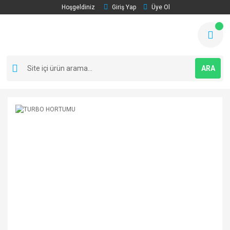
Hoşgeldiniz
Giriş Yap
Üye Ol
ARA