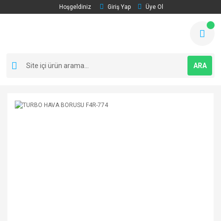
Hoşgeldiniz
Giriş Yap
Üye Ol
ARA