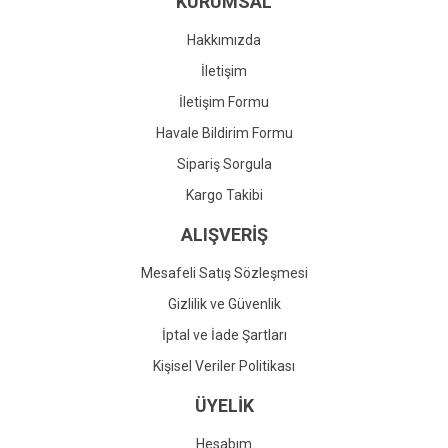
KURUMSAL
Ürün fiyatı diğer sitelerden daha pahalı.
Bu ürüne benzer farklı alternatifler olmalı.
Hakkımızda
İletişim
İletişim Formu
Havale Bildirim Formu
Gönder
Sipariş Sorgula
Kargo Takibi
ALIŞVERİŞ
Mesafeli Satış Sözleşmesi
Gizlilik ve Güvenlik
İptal ve İade Şartları
Kişisel Veriler Politikası
ÜYELİK
Hesabım