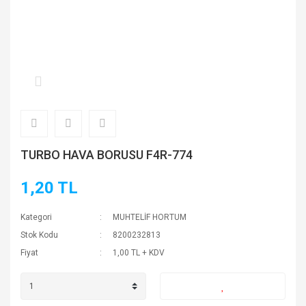
TURBO HAVA BORUSU F4R-774
1,20 TL
Kategori
MUHTELİF HORTUM
Stok Kodu
8200232813
Fiyat
1,00 TL + KDV