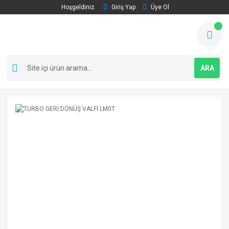
Hoşgeldiniz
Giriş Yap
Üye Ol
ARA