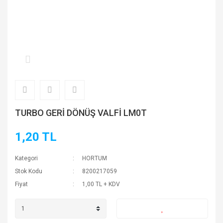
TURBO GERİ DÖNÜŞ VALFİ LM0T
1,20 TL
Kategori
HORTUM
Stok Kodu
8200217059
Fiyat
1,00 TL + KDV