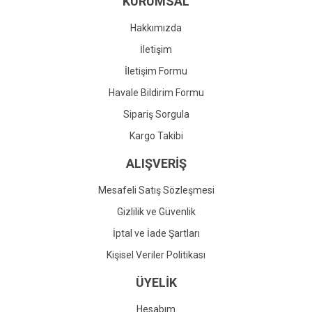
KURUMSAL
Ürün fiyatı diğer sitelerden daha pahalı.
Bu ürüne benzer farklı alternatifler olmalı.
Hakkımızda
İletişim
İletişim Formu
Havale Bildirim Formu
Gönder
Sipariş Sorgula
Kargo Takibi
ALIŞVERİŞ
Mesafeli Satış Sözleşmesi
Gizlilik ve Güvenlik
İptal ve İade Şartları
Kişisel Veriler Politikası
ÜYELİK
Hesabım