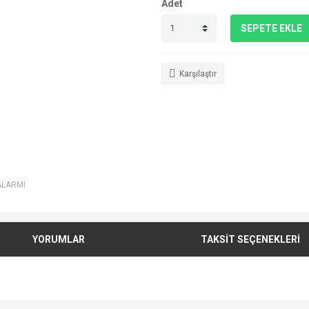
Adet
SEPETE EKLE
Karşılaştır
ALARMI
YORUMLAR
TAKSİT SEÇENEKLERİ
e diğer konularda yetersiz gördüğünüz noktaları öneri formunu kullanarak tarafımı