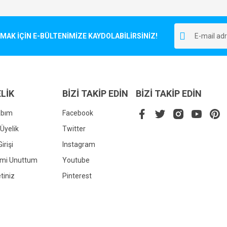
Bu ürüne ilk yorumu siz yapın!
r.
K İÇİN E-BÜLTENİMİZE KAYDOLABİLİRSİNİZ!
Yorum Yaz
LİK
BİZİ TAKİP EDİN
BİZİ TAKİP EDİN
abım
Facebook
Üyelik
Twitter
irişi
Instagram
Gönder
emi Unuttum
Youtube
tiniz
Pinterest