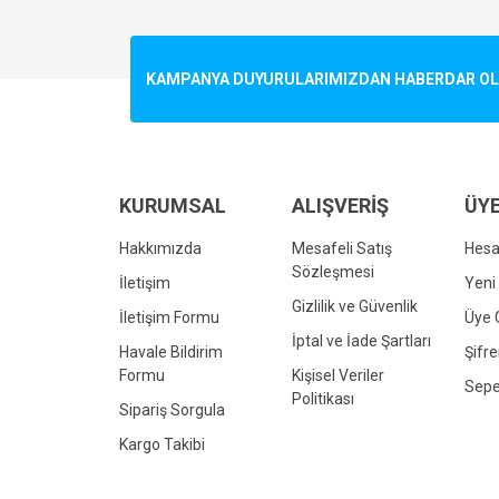
Görüş ve önerileriniz için teşekkür ederiz.
Ürün resmi kalitesiz, bozuk veya görüntülenemiyo
KAMPANYA DUYURULARIMIZDAN HABERDAR OLMA
Ürün açıklamasında eksik bilgiler bulunuyor.
Ürün bilgilerinde hatalar bulunuyor.
Ürün fiyatı diğer sitelerden daha pahalı.
Bu ürüne benzer farklı alternatifler olmalı.
KURUMSAL
ALIŞVERİŞ
ÜYE
Hakkımızda
Mesafeli Satış
Hes
Sözleşmesi
İletişim
Yeni 
Gizlilik ve Güvenlik
İletişim Formu
Üye G
İptal ve İade Şartları
Havale Bildirim
Şifr
Formu
Kişisel Veriler
Sepe
Politikası
Sipariş Sorgula
Kargo Takibi