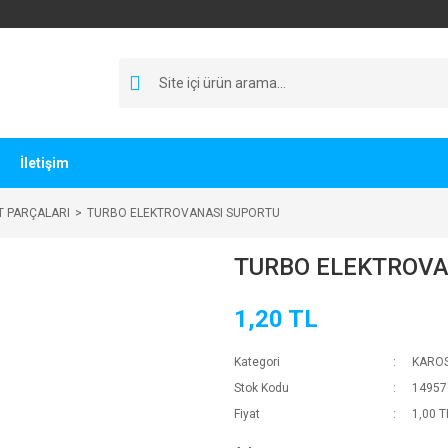
İletişim
T PARÇALARI
TURBO ELEKTROVANASI SUPORTU
TURBO ELEKTROVA
1,20 TL
Kategori
KAROS
Stok Kodu
14957
Fiyat
1,00 T