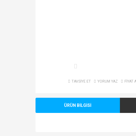
TAVSİYE ET
YORUM YAZ
FİYAT 
ÜRÜN BİLGİSİ
Bu ürünün fiyat bilgisi, resim, ürün açıklamalarında v