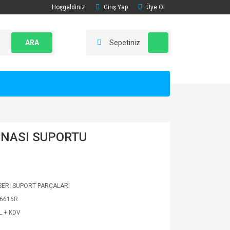
Hoşgeldiniz
Giriş Yap
Üye Ol
ARA
Sepetiniz
NASI SUPORTU
ERİ SUPORT PARÇALARI
6616R
L + KDV