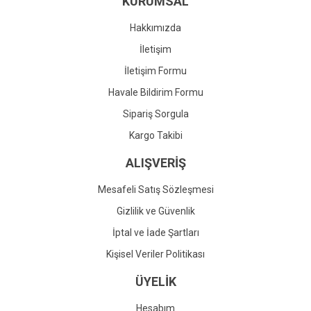
KURUMSAL
Ürün fiyatı diğer sitelerden daha pahalı.
Bu ürüne benzer farklı alternatifler olmalı.
Hakkımızda
İletişim
İletişim Formu
Havale Bildirim Formu
Gönder
Sipariş Sorgula
Kargo Takibi
ALIŞVERİŞ
Mesafeli Satış Sözleşmesi
Gizlilik ve Güvenlik
İptal ve İade Şartları
Kişisel Veriler Politikası
ÜYELİK
Hesabım