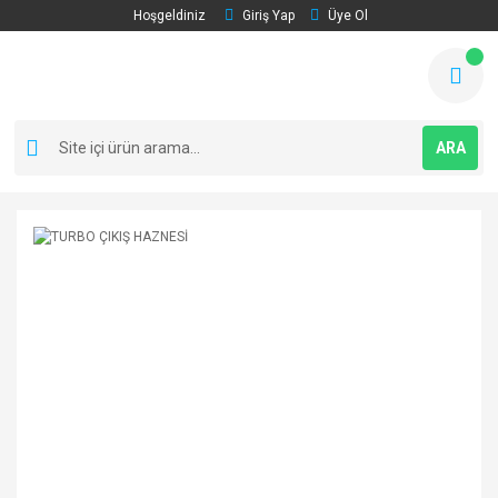
Hoşgeldiniz
Giriş Yap
Üye Ol
ARA