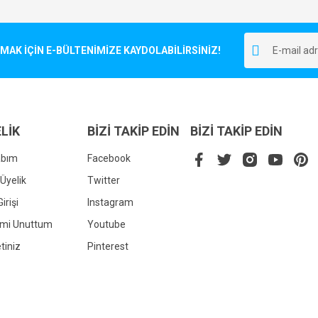
Bu ürüne ilk yorumu siz yapın!
r.
K İÇİN E-BÜLTENİMİZE KAYDOLABİLİRSİNİZ!
Yorum Yaz
LİK
BİZİ TAKİP EDİN
BİZİ TAKİP EDİN
abım
Facebook
Üyelik
Twitter
irişi
Instagram
Gönder
emi Unuttum
Youtube
tiniz
Pinterest