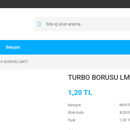
İletişim
BO BORUSU LMOT
TURBO BORUSU L
1,20 TL
Kategori
MUHTE
Stok Kodu
82003
Fiyat
1,00 T