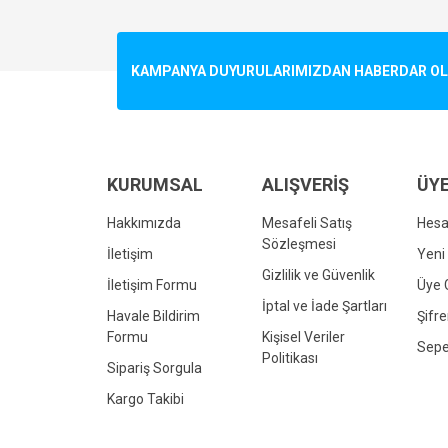
Görüş ve önerileriniz için teşekkür ederiz.
Ürün resmi kalitesiz, bozuk veya görüntülenemiyo
KAMPANYA DUYURULARIMIZDAN HABERDAR OLMA
Ürün açıklamasında eksik bilgiler bulunuyor.
Ürün bilgilerinde hatalar bulunuyor.
Ürün fiyatı diğer sitelerden daha pahalı.
Bu ürüne benzer farklı alternatifler olmalı.
KURUMSAL
ALIŞVERİŞ
ÜYE
Hakkımızda
Mesafeli Satış
Hes
Sözleşmesi
İletişim
Yeni 
Gizlilik ve Güvenlik
İletişim Formu
Üye G
İptal ve İade Şartları
Havale Bildirim
Şifr
Formu
Kişisel Veriler
Sepe
Politikası
Sipariş Sorgula
Kargo Takibi