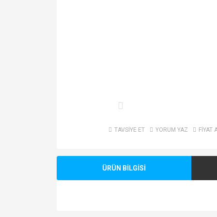
TAVSİYE ET
YORUM YAZ
FİYAT 
ÜRÜN BİLGİSİ
Bu ürünün fiyat bilgisi, resim, ürün açıklamalarında v