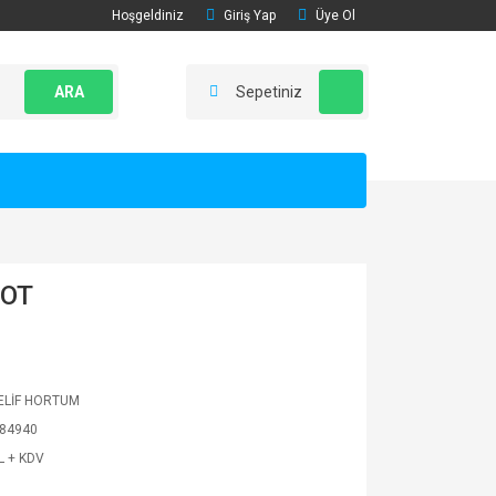
Hoşgeldiniz
Giriş Yap
Üye Ol
ARA
Sepetiniz
MOT
LİF HORTUM
84940
L + KDV