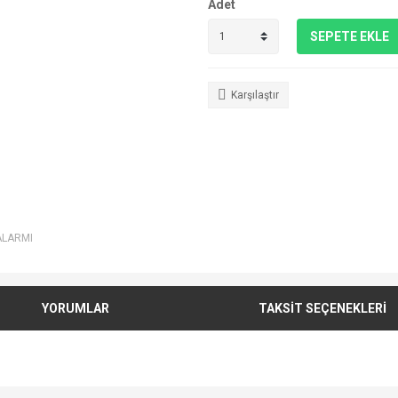
Adet
SEPETE EKLE
Karşılaştır
ALARMI
YORUMLAR
TAKSİT SEÇENEKLERİ
e diğer konularda yetersiz gördüğünüz noktaları öneri formunu kullanarak tarafımı