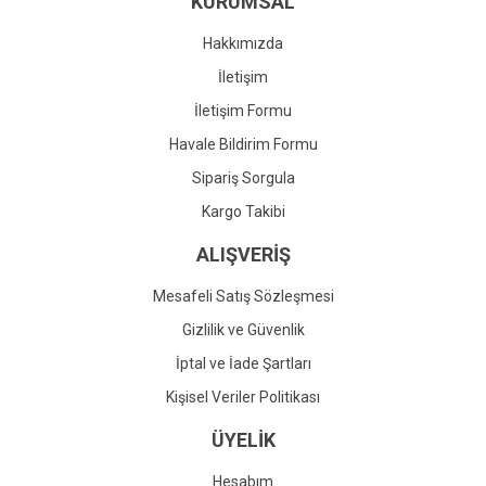
KURUMSAL
Ürün fiyatı diğer sitelerden daha pahalı.
Bu ürüne benzer farklı alternatifler olmalı.
Hakkımızda
İletişim
İletişim Formu
Havale Bildirim Formu
Gönder
Sipariş Sorgula
Kargo Takibi
ALIŞVERİŞ
Mesafeli Satış Sözleşmesi
Gizlilik ve Güvenlik
İptal ve İade Şartları
Kişisel Veriler Politikası
ÜYELİK
Hesabım