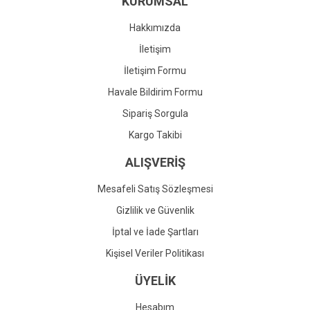
KURUMSAL
Ürün fiyatı diğer sitelerden daha pahalı.
Bu ürüne benzer farklı alternatifler olmalı.
Hakkımızda
İletişim
İletişim Formu
Havale Bildirim Formu
Gönder
Sipariş Sorgula
Kargo Takibi
ALIŞVERİŞ
Mesafeli Satış Sözleşmesi
Gizlilik ve Güvenlik
İptal ve İade Şartları
Kişisel Veriler Politikası
ÜYELİK
Hesabım