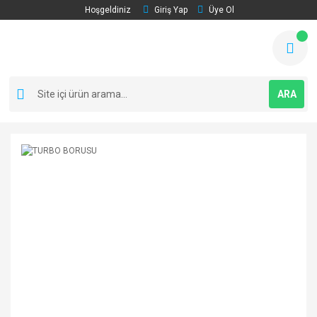
Hoşgeldiniz
Giriş Yap
Üye Ol
ARA