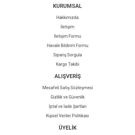
KURUMSAL
Ürün fiyatı diğer sitelerden daha pahalı.
Bu ürüne benzer farklı alternatifler olmalı.
Hakkımızda
İletişim
İletişim Formu
Havale Bildirim Formu
Gönder
Sipariş Sorgula
Kargo Takibi
ALIŞVERİŞ
Mesafeli Satış Sözleşmesi
Gizlilik ve Güvenlik
İptal ve İade Şartları
Kişisel Veriler Politikası
ÜYELİK