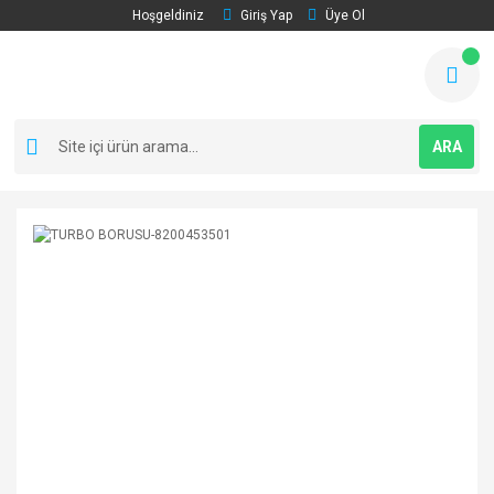
Hoşgeldiniz
Giriş Yap
Üye Ol
ARA