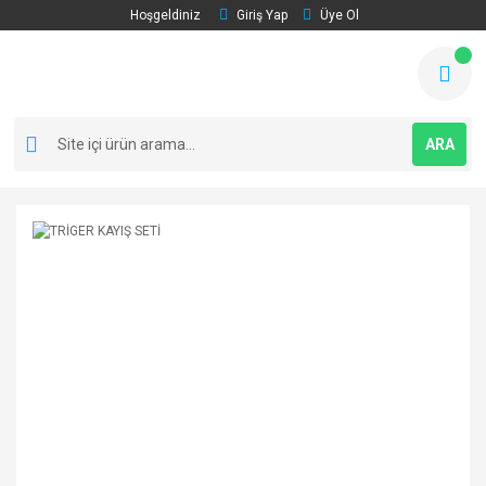
Hoşgeldiniz
Giriş Yap
Üye Ol
ARA