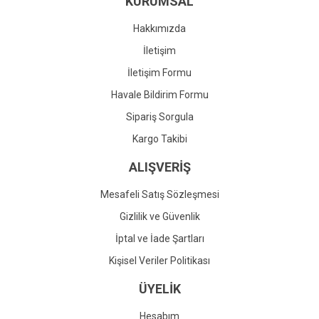
KURUMSAL
Ürün fiyatı diğer sitelerden daha pahalı.
Bu ürüne benzer farklı alternatifler olmalı.
Hakkımızda
İletişim
İletişim Formu
Havale Bildirim Formu
Gönder
Sipariş Sorgula
Kargo Takibi
ALIŞVERİŞ
Mesafeli Satış Sözleşmesi
Gizlilik ve Güvenlik
İptal ve İade Şartları
Kişisel Veriler Politikası
ÜYELİK
Hesabım