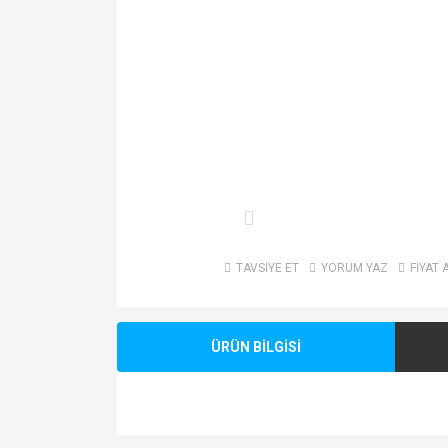
TAVSİYE ET
YORUM YAZ
FİYAT 
ÜRÜN BİLGİSİ
Bu ürünün fiyat bilgisi, resim, ürün açıklamalarında v