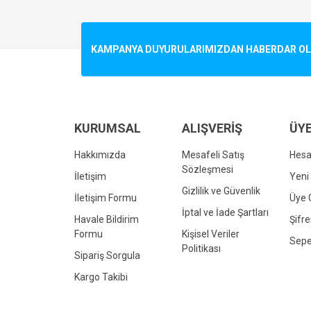
Görüş ve önerileriniz için teşekkür ederiz.
Ürün resmi kalitesiz, bozuk veya görüntülenemiyo
KAMPANYA DUYURULARIMIZDAN HABERDAR OLMA
Ürün açıklamasında eksik bilgiler bulunuyor.
Ürün bilgilerinde hatalar bulunuyor.
Ürün fiyatı diğer sitelerden daha pahalı.
Bu ürüne benzer farklı alternatifler olmalı.
KURUMSAL
ALIŞVERİŞ
ÜYE
Hakkımızda
Mesafeli Satış
Hes
Sözleşmesi
İletişim
Yeni 
Gizlilik ve Güvenlik
İletişim Formu
Üye G
İptal ve İade Şartları
Havale Bildirim
Şifr
Formu
Kişisel Veriler
Sepe
Politikası
Sipariş Sorgula
Kargo Takibi