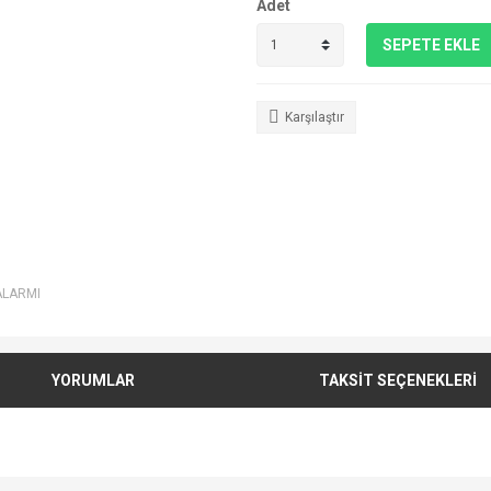
Adet
SEPETE EKLE
Karşılaştır
ALARMI
YORUMLAR
TAKSİT SEÇENEKLERİ
e diğer konularda yetersiz gördüğünüz noktaları öneri formunu kullanarak tarafımı