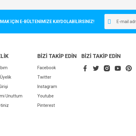
Bu ürüne ilk yorumu siz yapın!
r.
K İÇİN E-BÜLTENİMİZE KAYDOLABİLİRSİNİZ!
Yorum Yaz
LİK
BİZİ TAKİP EDİN
BİZİ TAKİP EDİN
abım
Facebook
Üyelik
Twitter
irişi
Instagram
Gönder
emi Unuttum
Youtube
tiniz
Pinterest