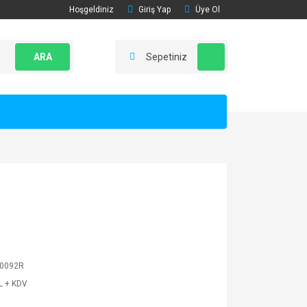
Hoşgeldiniz
Giriş Yap
Üye Ol
ARA
Sepetiniz
0092R
L + KDV