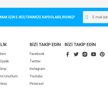
Bu ürüne ilk yorumu siz yapın!
r.
K İÇİN E-BÜLTENİMİZE KAYDOLABİLİRSİNİZ!
Yorum Yaz
LİK
BİZİ TAKİP EDİN
BİZİ TAKİP EDİN
abım
Facebook
Üyelik
Twitter
irişi
Instagram
Gönder
emi Unuttum
Youtube
tiniz
Pinterest