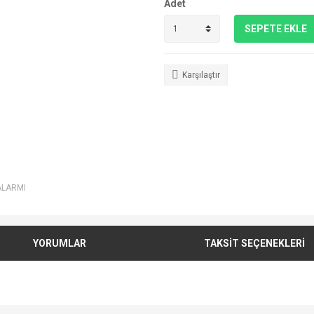
Adet
SEPETE EKLE
Karşılaştır
ALARMI
YORUMLAR
TAKSİT SEÇENEKLERİ
e diğer konularda yetersiz gördüğünüz noktaları öneri formunu kullanarak tarafımı