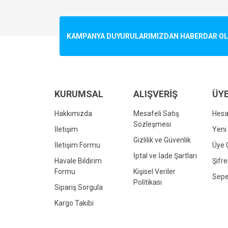
Görüş ve önerileriniz için teşekkür ederiz.
Ürün resmi kalitesiz, bozuk veya görüntülenemiyo
KAMPANYA DUYURULARIMIZDAN HABERDAR OLMA
Ürün açıklamasında eksik bilgiler bulunuyor.
Ürün bilgilerinde hatalar bulunuyor.
Ürün fiyatı diğer sitelerden daha pahalı.
Bu ürüne benzer farklı alternatifler olmalı.
KURUMSAL
ALIŞVERİŞ
ÜYE
Hakkımızda
Mesafeli Satış
Hes
Sözleşmesi
İletişim
Yeni 
Gizlilik ve Güvenlik
İletişim Formu
Üye G
İptal ve İade Şartları
Havale Bildirim
Şifr
Formu
Kişisel Veriler
Sepe
Politikası
Sipariş Sorgula
Kargo Takibi