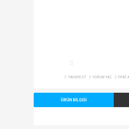
TAVSİYE ET
YORUM YAZ
FİYAT 
ÜRÜN BİLGİSİ
Bu ürünün fiyat bilgisi, resim, ürün açıklamalarında v