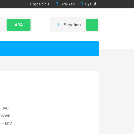
Hoşgeldiniz
Giriş Yap
Üye Ol
ARA
Sepetiniz
 SACI
3639R
L + KDV