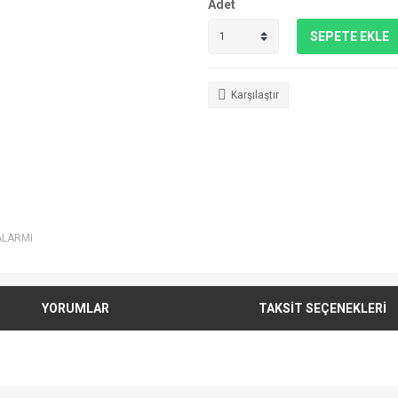
Adet
SEPETE EKLE
Karşılaştır
ALARMI
YORUMLAR
TAKSİT SEÇENEKLERİ
e diğer konularda yetersiz gördüğünüz noktaları öneri formunu kullanarak tarafımı