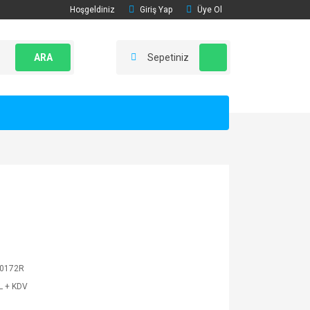
Hoşgeldiniz
Giriş Yap
Üye Ol
ARA
Sepetiniz
0172R
L + KDV