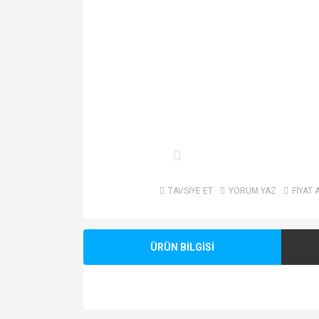
TAVSİYE ET
YORUM YAZ
FİYAT 
ÜRÜN BİLGİSİ
Bu ürünün fiyat bilgisi, resim, ürün açıklamalarında v