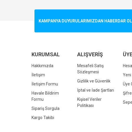
Görüş ve önerileriniz için teşekkür ederiz.
Ürün resmi kalitesiz, bozuk veya görüntülenemiyo
KAMPANYA DUYURULARIMIZDAN HABERDAR OLMA
Ürün açıklamasında eksik bilgiler bulunuyor.
Ürün bilgilerinde hatalar bulunuyor.
Ürün fiyatı diğer sitelerden daha pahalı.
Bu ürüne benzer farklı alternatifler olmalı.
KURUMSAL
ALIŞVERİŞ
ÜYE
Hakkımızda
Mesafeli Satış
Hes
Sözleşmesi
İletişim
Yeni 
Gizlilik ve Güvenlik
İletişim Formu
Üye G
İptal ve İade Şartları
Havale Bildirim
Şifr
Formu
Kişisel Veriler
Sepe
Politikası
Sipariş Sorgula
Kargo Takibi