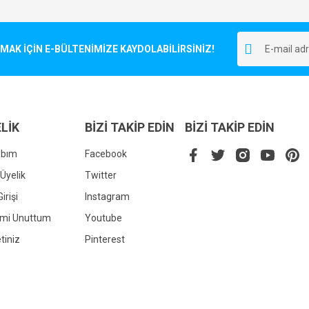
Bu ürüne ilk yorumu siz yapın!
r.
K İÇİN E-BÜLTENİMİZE KAYDOLABİLİRSİNİZ!
Yorum Yaz
LİK
BİZİ TAKİP EDİN
BİZİ TAKİP EDİN
abım
Facebook
Üyelik
Twitter
irişi
Instagram
Gönder
emi Unuttum
Youtube
tiniz
Pinterest