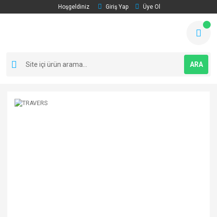
Hoşgeldiniz
Giriş Yap
Üye Ol
ARA