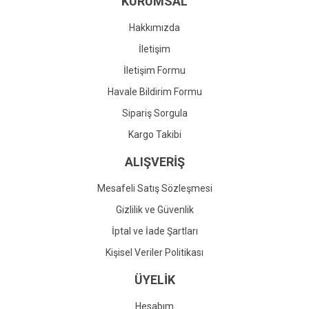
KURUMSAL
Ürün fiyatı diğer sitelerden daha pahalı.
Bu ürüne benzer farklı alternatifler olmalı.
Hakkımızda
İletişim
İletişim Formu
Havale Bildirim Formu
Gönder
Sipariş Sorgula
Kargo Takibi
ALIŞVERİŞ
Mesafeli Satış Sözleşmesi
Gizlilik ve Güvenlik
İptal ve İade Şartları
Kişisel Veriler Politikası
ÜYELİK
Hesabım