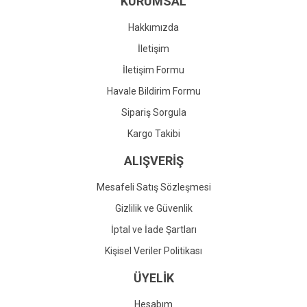
KURUMSAL
Ürün fiyatı diğer sitelerden daha pahalı.
Bu ürüne benzer farklı alternatifler olmalı.
Hakkımızda
İletişim
İletişim Formu
Havale Bildirim Formu
Gönder
Sipariş Sorgula
Kargo Takibi
ALIŞVERİŞ
Mesafeli Satış Sözleşmesi
Gizlilik ve Güvenlik
İptal ve İade Şartları
Kişisel Veriler Politikası
ÜYELİK
Hesabım