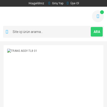
Hoşgeldiniz
Giriş Yap
Üye Ol
ARA