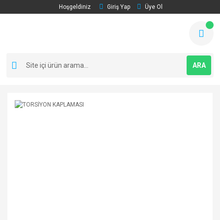
Hoşgeldiniz
Giriş Yap
Üye Ol
ARA