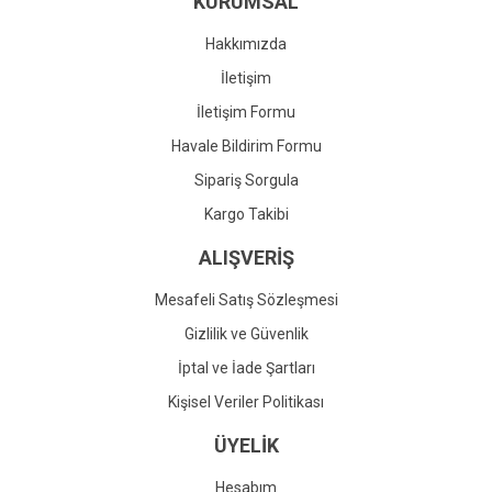
KURUMSAL
Ürün fiyatı diğer sitelerden daha pahalı.
Bu ürüne benzer farklı alternatifler olmalı.
Hakkımızda
İletişim
İletişim Formu
Havale Bildirim Formu
Gönder
Sipariş Sorgula
Kargo Takibi
ALIŞVERİŞ
Mesafeli Satış Sözleşmesi
Gizlilik ve Güvenlik
İptal ve İade Şartları
Kişisel Veriler Politikası
ÜYELİK
Hesabım