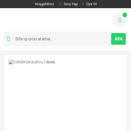
Hoşgeldiniz
Giriş Yap
Üye Ol
ARA