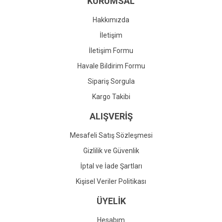
KURUMSAL
Ürün fiyatı diğer sitelerden daha pahalı.
Bu ürüne benzer farklı alternatifler olmalı.
Hakkımızda
İletişim
İletişim Formu
Havale Bildirim Formu
Gönder
Sipariş Sorgula
Kargo Takibi
ALIŞVERİŞ
Mesafeli Satış Sözleşmesi
Gizlilik ve Güvenlik
İptal ve İade Şartları
Kişisel Veriler Politikası
ÜYELİK
Hesabım