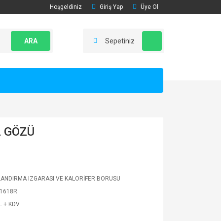
Hoşgeldiniz
Giriş Yap
Üye Ol
ARA
Sepetiniz
A GÖZÜ
ANDIRMA IZGARASI VE KALORİFER BORUSU
1618R
L + KDV