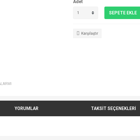
Adet
SEPETE EKLE
Karşılaştır
ALARMI
YORUMLAR
TAKSİT SEÇENEKLERİ
e diğer konularda yetersiz gördüğünüz noktaları öneri formunu kullanarak tarafımı