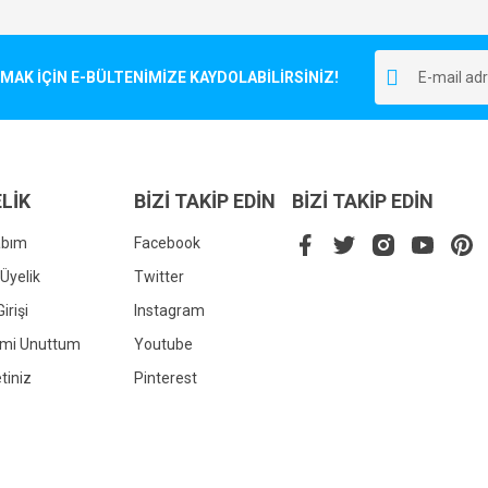
Bu ürüne ilk yorumu siz yapın!
r.
K İÇİN E-BÜLTENİMİZE KAYDOLABİLİRSİNİZ!
Yorum Yaz
LİK
BİZİ TAKİP EDİN
BİZİ TAKİP EDİN
abım
Facebook
Üyelik
Twitter
irişi
Instagram
Gönder
emi Unuttum
Youtube
tiniz
Pinterest