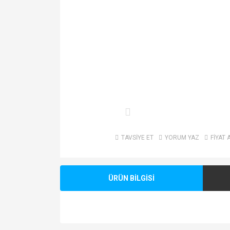
TAVSİYE ET
YORUM YAZ
FİYAT 
ÜRÜN BİLGİSİ
Bu ürünün fiyat bilgisi, resim, ürün açıklamalarında v