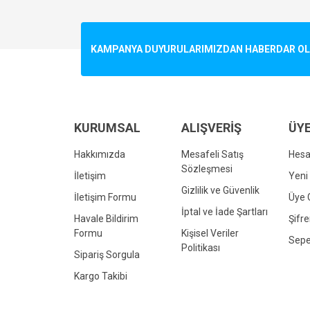
Görüş ve önerileriniz için teşekkür ederiz.
Ürün resmi kalitesiz, bozuk veya görüntülenemiyo
KAMPANYA DUYURULARIMIZDAN HABERDAR OLMA
Ürün açıklamasında eksik bilgiler bulunuyor.
Ürün bilgilerinde hatalar bulunuyor.
Ürün fiyatı diğer sitelerden daha pahalı.
Bu ürüne benzer farklı alternatifler olmalı.
KURUMSAL
ALIŞVERİŞ
ÜYE
Hakkımızda
Mesafeli Satış
Hes
Sözleşmesi
İletişim
Yeni 
Gizlilik ve Güvenlik
İletişim Formu
Üye G
İptal ve İade Şartları
Havale Bildirim
Şifr
Formu
Kişisel Veriler
Sepe
Politikası
Sipariş Sorgula
Kargo Takibi