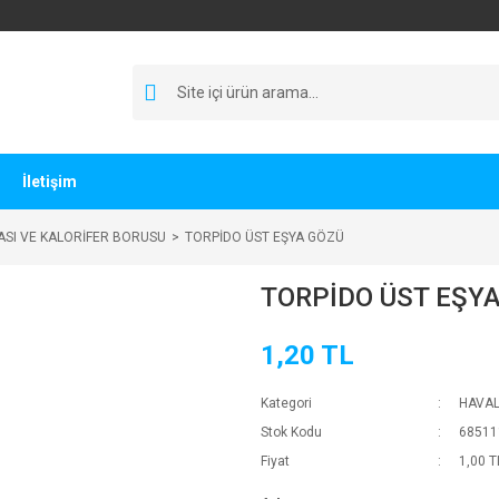
İletişim
SI VE KALORİFER BORUSU
TORPİDO ÜST EŞYA GÖZÜ
TORPİDO ÜST EŞY
1,20 TL
Kategori
HAVAL
Stok Kodu
68511
Fiyat
1,00 T