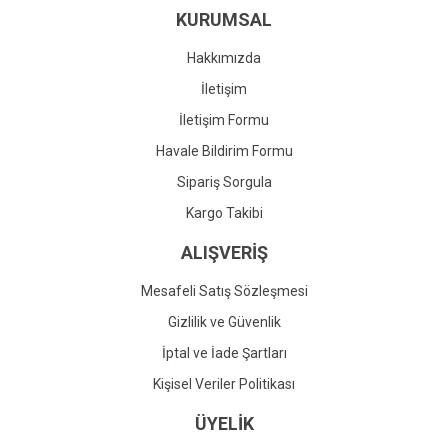
KURUMSAL
Ürün fiyatı diğer sitelerden daha pahalı.
Bu ürüne benzer farklı alternatifler olmalı.
Hakkımızda
İletişim
İletişim Formu
Havale Bildirim Formu
Gönder
Sipariş Sorgula
Kargo Takibi
ALIŞVERİŞ
Mesafeli Satış Sözleşmesi
Gizlilik ve Güvenlik
İptal ve İade Şartları
Kişisel Veriler Politikası
ÜYELİK