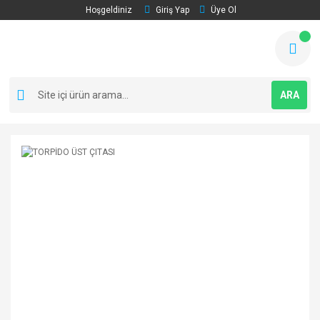
Hoşgeldiniz
Giriş Yap
Üye Ol
ARA