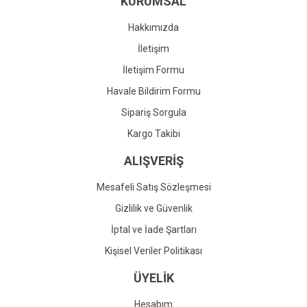
KURUMSAL
Ürün fiyatı diğer sitelerden daha pahalı.
Bu ürüne benzer farklı alternatifler olmalı.
Hakkımızda
İletişim
İletişim Formu
Havale Bildirim Formu
Gönder
Sipariş Sorgula
Kargo Takibi
ALIŞVERİŞ
Mesafeli Satış Sözleşmesi
Gizlilik ve Güvenlik
İptal ve İade Şartları
Kişisel Veriler Politikası
ÜYELİK
Hesabım