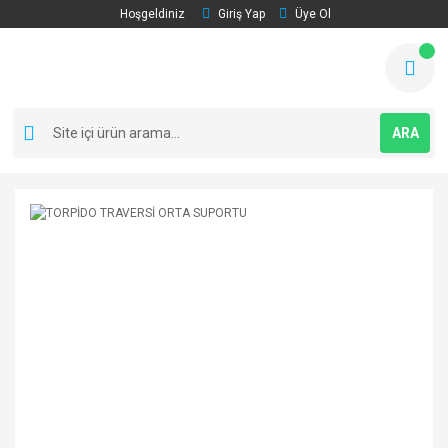
Hoşgeldiniz
Giriş Yap
Üye Ol
ARA