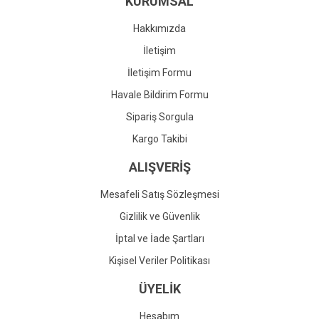
KURUMSAL
Ürün fiyatı diğer sitelerden daha pahalı.
Bu ürüne benzer farklı alternatifler olmalı.
Hakkımızda
İletişim
İletişim Formu
Havale Bildirim Formu
Gönder
Sipariş Sorgula
Kargo Takibi
ALIŞVERİŞ
Mesafeli Satış Sözleşmesi
Gizlilik ve Güvenlik
İptal ve İade Şartları
Kişisel Veriler Politikası
ÜYELİK
Hesabım