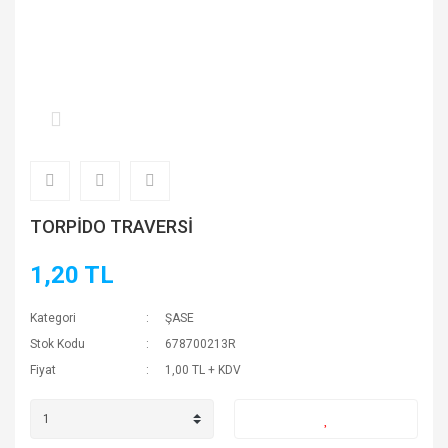
TORPİDO TRAVERSİ
1,20 TL
Kategori
ŞASE
Stok Kodu
678700213R
Fiyat
1,00 TL + KDV