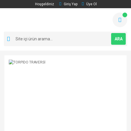
Hoşgeldiniz
Giriş Yap
Üye Ol
ARA