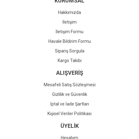
KURUMSAL
Ürün fiyatı diğer sitelerden daha pahalı.
Bu ürüne benzer farklı alternatifler olmalı.
Hakkımızda
İletişim
İletişim Formu
Havale Bildirim Formu
Gönder
Sipariş Sorgula
Kargo Takibi
ALIŞVERİŞ
Mesafeli Satış Sözleşmesi
Gizlilik ve Güvenlik
İptal ve İade Şartları
Kişisel Veriler Politikası
ÜYELİK
Hesabım