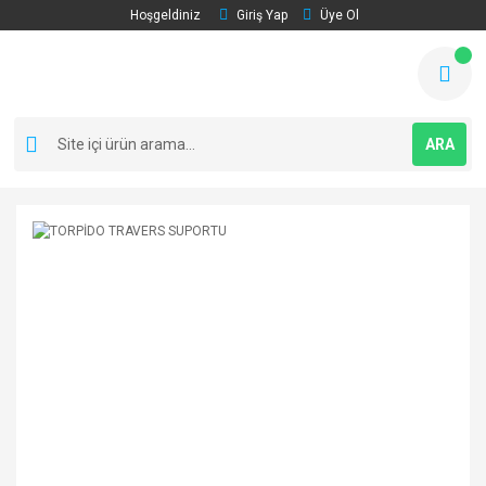
Hoşgeldiniz
Giriş Yap
Üye Ol
ARA