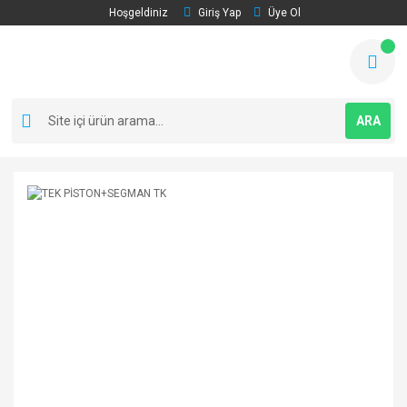
Hoşgeldiniz
Giriş Yap
Üye Ol
ARA