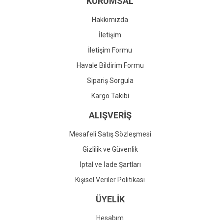
KURUMSAL
Ürün fiyatı diğer sitelerden daha pahalı.
Bu ürüne benzer farklı alternatifler olmalı.
Hakkımızda
İletişim
İletişim Formu
Havale Bildirim Formu
Gönder
Sipariş Sorgula
Kargo Takibi
ALIŞVERİŞ
Mesafeli Satış Sözleşmesi
Gizlilik ve Güvenlik
İptal ve İade Şartları
Kişisel Veriler Politikası
ÜYELİK
Hesabım