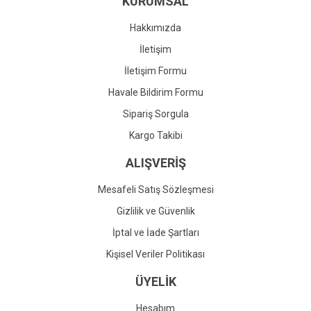
KURUMSAL
Ürün fiyatı diğer sitelerden daha pahalı.
Bu ürüne benzer farklı alternatifler olmalı.
Hakkımızda
İletişim
İletişim Formu
Havale Bildirim Formu
Gönder
Sipariş Sorgula
Kargo Takibi
ALIŞVERİŞ
Mesafeli Satış Sözleşmesi
Gizlilik ve Güvenlik
İptal ve İade Şartları
Kişisel Veriler Politikası
ÜYELİK
Hesabım