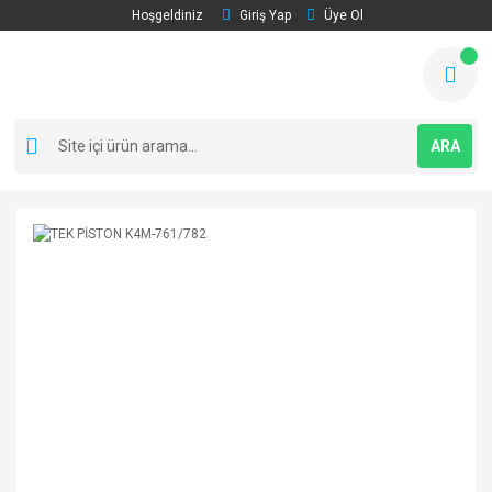
Hoşgeldiniz
Giriş Yap
Üye Ol
ARA