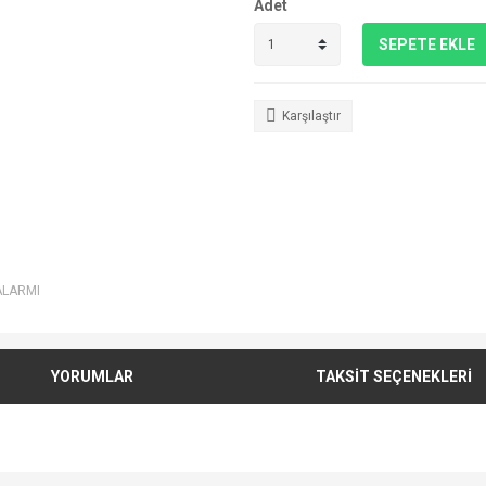
Adet
SEPETE EKLE
Karşılaştır
ALARMI
YORUMLAR
TAKSİT SEÇENEKLERİ
e diğer konularda yetersiz gördüğünüz noktaları öneri formunu kullanarak tarafımı