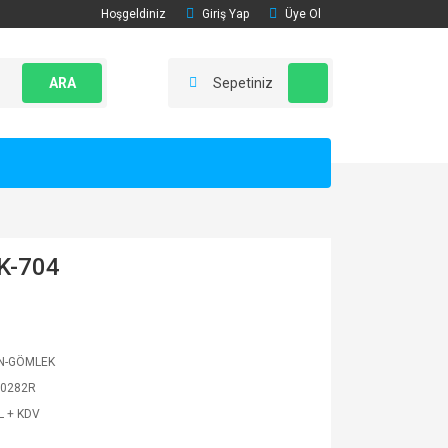
Hoşgeldiniz
Giriş Yap
Üye Ol
ARA
Sepetiniz
K-704
N-GÖMLEK
0282R
L + KDV