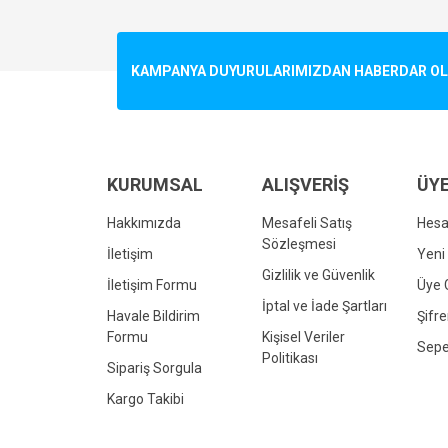
Görüş ve önerileriniz için teşekkür ederiz.
Ürün resmi kalitesiz, bozuk veya görüntülenemiyo
KAMPANYA DUYURULARIMIZDAN HABERDAR OLMA
Ürün açıklamasında eksik bilgiler bulunuyor.
Ürün bilgilerinde hatalar bulunuyor.
Ürün fiyatı diğer sitelerden daha pahalı.
Bu ürüne benzer farklı alternatifler olmalı.
KURUMSAL
ALIŞVERİŞ
ÜYE
Hakkımızda
Mesafeli Satış
Hes
Sözleşmesi
İletişim
Yeni 
Gizlilik ve Güvenlik
İletişim Formu
Üye G
İptal ve İade Şartları
Havale Bildirim
Şifr
Formu
Kişisel Veriler
Sepe
Politikası
Sipariş Sorgula
Kargo Takibi