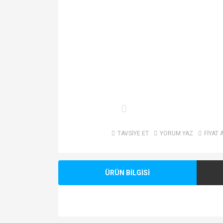
TAVSİYE ET
YORUM YAZ
FİYAT 
ÜRÜN BİLGİSİ
Bu ürünün fiyat bilgisi, resim, ürün açıklamalarında v