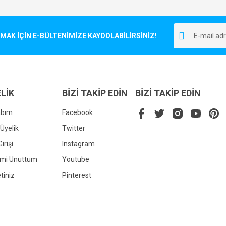
Bu ürüne ilk yorumu siz yapın!
r.
K İÇİN E-BÜLTENİMİZE KAYDOLABİLİRSİNİZ!
Yorum Yaz
LİK
BİZİ TAKİP EDİN
BİZİ TAKİP EDİN
abım
Facebook
Üyelik
Twitter
irişi
Instagram
Gönder
emi Unuttum
Youtube
tiniz
Pinterest