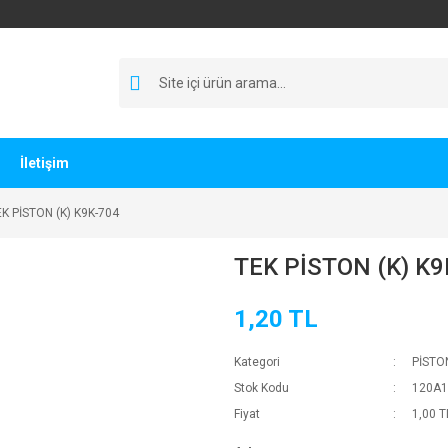
İletişim
K PİSTON (K) K9K-704
TEK PİSTON (K) K9
1,20 TL
Kategori
PİSTO
Stok Kodu
120A1
Fiyat
1,00 T