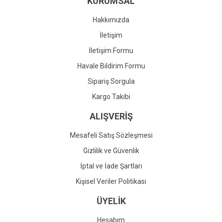
KURUMSAL
Ürün fiyatı diğer sitelerden daha pahalı.
Bu ürüne benzer farklı alternatifler olmalı.
Hakkımızda
İletişim
İletişim Formu
Havale Bildirim Formu
Gönder
Sipariş Sorgula
Kargo Takibi
ALIŞVERİŞ
Mesafeli Satış Sözleşmesi
Gizlilik ve Güvenlik
İptal ve İade Şartları
Kişisel Veriler Politikası
ÜYELİK
Hesabım