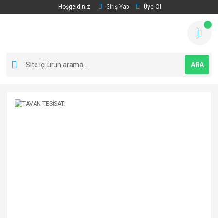
Hoşgeldiniz
Giriş Yap
Üye Ol
ARA