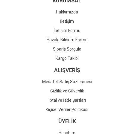
KURUMSAL
Ürün fiyatı diğer sitelerden daha pahalı.
Bu ürüne benzer farklı alternatifler olmalı.
Hakkımızda
İletişim
İletişim Formu
Havale Bildirim Formu
Gönder
Sipariş Sorgula
Kargo Takibi
ALIŞVERİŞ
Mesafeli Satış Sözleşmesi
Gizlilik ve Güvenlik
İptal ve İade Şartları
Kişisel Veriler Politikası
ÜYELİK
Hesabım