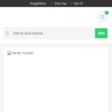
Hoşgeldiniz
Giriş Yap
Üye Ol
ARA