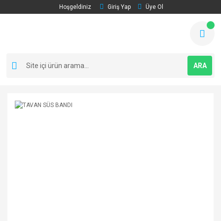
Hoşgeldiniz
Giriş Yap
Üye Ol
ARA