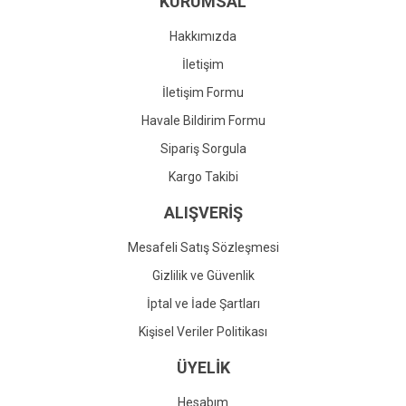
KURUMSAL
Ürün fiyatı diğer sitelerden daha pahalı.
Bu ürüne benzer farklı alternatifler olmalı.
Hakkımızda
İletişim
İletişim Formu
Havale Bildirim Formu
Gönder
Sipariş Sorgula
Kargo Takibi
ALIŞVERİŞ
Mesafeli Satış Sözleşmesi
Gizlilik ve Güvenlik
İptal ve İade Şartları
Kişisel Veriler Politikası
ÜYELİK
Hesabım