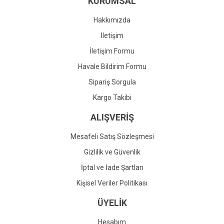
KURUMSAL
Ürün fiyatı diğer sitelerden daha pahalı.
Bu ürüne benzer farklı alternatifler olmalı.
Hakkımızda
İletişim
İletişim Formu
Havale Bildirim Formu
Gönder
Sipariş Sorgula
Kargo Takibi
ALIŞVERİŞ
Mesafeli Satış Sözleşmesi
Gizlilik ve Güvenlik
İptal ve İade Şartları
Kişisel Veriler Politikası
ÜYELİK
Hesabım