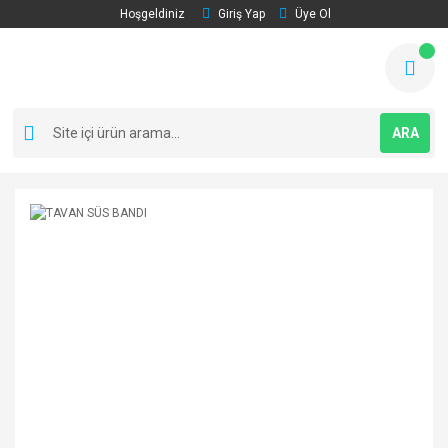
Hoşgeldiniz
Giriş Yap
Üye Ol
ARA