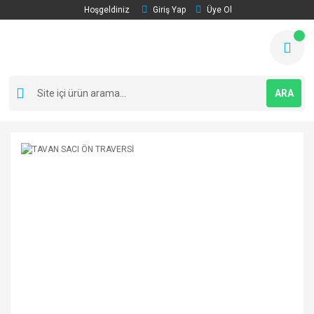
Hoşgeldiniz
Giriş Yap
Üye Ol
ARA