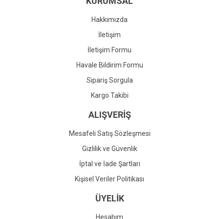
KURUMSAL
Ürün fiyatı diğer sitelerden daha pahalı.
Bu ürüne benzer farklı alternatifler olmalı.
Hakkımızda
İletişim
İletişim Formu
Havale Bildirim Formu
Gönder
Sipariş Sorgula
Kargo Takibi
ALIŞVERİŞ
Mesafeli Satış Sözleşmesi
Gizlilik ve Güvenlik
İptal ve İade Şartları
Kişisel Veriler Politikası
ÜYELİK
Hesabım