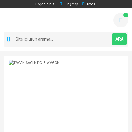
Hoşgeldiniz
Giriş Yap
Üye Ol
ARA