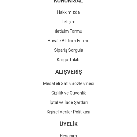
KURUMSAL
Ürün fiyatı diğer sitelerden daha pahalı.
Bu ürüne benzer farklı alternatifler olmalı.
Hakkımızda
İletişim
İletişim Formu
Havale Bildirim Formu
Gönder
Sipariş Sorgula
Kargo Takibi
ALIŞVERİŞ
Mesafeli Satış Sözleşmesi
Gizlilik ve Güvenlik
İptal ve İade Şartları
Kişisel Veriler Politikası
ÜYELİK
Hesabım