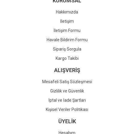
KURUMSAL
Ürün fiyatı diğer sitelerden daha pahalı.
Bu ürüne benzer farklı alternatifler olmalı.
Hakkımızda
İletişim
İletişim Formu
Havale Bildirim Formu
Gönder
Sipariş Sorgula
Kargo Takibi
ALIŞVERİŞ
Mesafeli Satış Sözleşmesi
Gizlilik ve Güvenlik
İptal ve İade Şartları
Kişisel Veriler Politikası
ÜYELİK
Hesabım