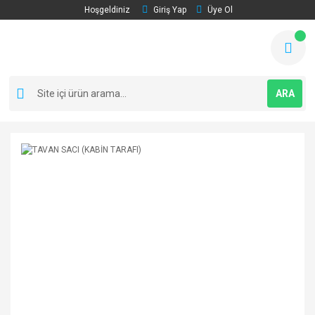
Hoşgeldiniz
Giriş Yap
Üye Ol
ARA