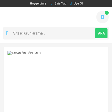
Hoşgeldiniz
Giriş Yap
Üye Ol
ARA