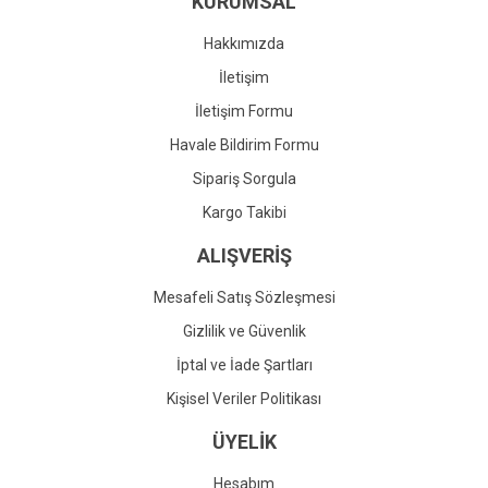
KURUMSAL
Ürün fiyatı diğer sitelerden daha pahalı.
Bu ürüne benzer farklı alternatifler olmalı.
Hakkımızda
İletişim
İletişim Formu
Havale Bildirim Formu
Gönder
Sipariş Sorgula
Kargo Takibi
ALIŞVERİŞ
Mesafeli Satış Sözleşmesi
Gizlilik ve Güvenlik
İptal ve İade Şartları
Kişisel Veriler Politikası
ÜYELİK
Hesabım